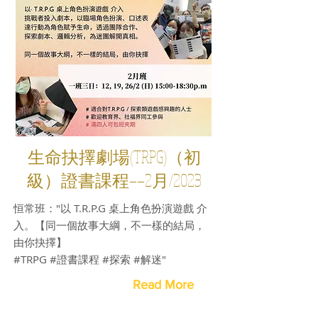
生命抉擇劇場(TRPG)（初
級）證書課程——2月/2023
恒常班："以 T.R.P.G 桌上角色扮演遊戲 介
入。【同一個故事大綱，不一樣的結局，
由你抉擇】
#TRPG #證書課程 #探索 #解迷"
Read More