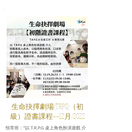
生命抉擇劇場(TRPG)（初
級）證書課程——12月/2022
恒常班："以 T.R.P.G 桌上角色扮演遊戲 介