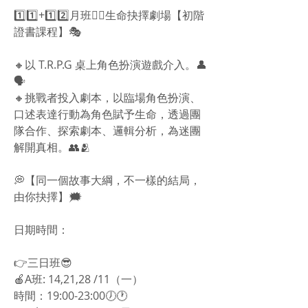
1️⃣1️⃣+1️⃣2️⃣月班👉🏻生命抉擇劇場【初階
證書課程】🎭
🔸以 T.R.P.G 桌上角色扮演遊戲介入。👤
🗣
🔸挑戰者投入劇本，以臨場角色扮演、
口述表達行動為角色賦予生命，透過團
隊合作、探索劇本、邏輯分析，為迷團
解開真相。👥🫂
💭【同一個故事大綱，不一樣的結局，
由你抉擇】🗯
日期時間：
👉三日班😎
🍎A班: 14,21,28 /11（一）
時間：19:00-23:00🕖🕐