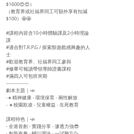
$1600😍😍）
（教育界或社福界同工可額外享有扣減
$100）🤩🤩
#課程內容含10小時體驗課及2小時理論
課
#適合對T.R.P.G / 探索類遊戲感興趣的人
士
#歡迎教育界、社福界同工參與
#修畢可報讀帶領導師證書課程
#滿四人可包班夾期
---------------
劇本主題｜📣
-🔸精神健康 - 環境保育 - 兩性解放
- 🔸校園欺凌 - 兒童權益 - 生死教育
課程特色｜📣
- 全港首創 - 實踐分享 - 滲透力強😎
- 創新有趣 - 輔以理論 - 一試難忘🥳