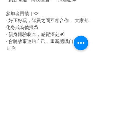
參加者回饋｜💋
- 好正好玩，隊員之間互相合作， 大家都
化身成為偵探🧐
- 親身體驗劇本，感覺深刻💓
- 會將故事連結自己，重新認識自己👧🏻
👦🏻
😚有興趣可以whatsapp /signal
98710418
話比我地知報名咖‼️
😆▪️▫️觀迎inbox 預約👥▫️▪️😆
唔想錯過我地嘅更新～記得follow我地嘅
Mewe, IG同FB啊！😆😆
🥳💭Mewe, IG, Facebook name :
cofun.hk