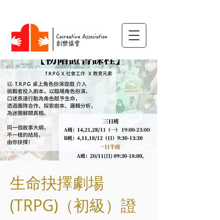
生命抉擇劇場
(TRPG)（初級）證