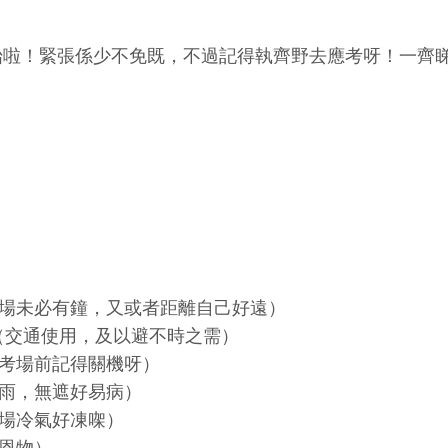
E 開始啦！緊張係少不免既，不過記得執齊野去應考呀！一
考場未必有鐘，又或者距離自己好遠）
通（交通使用，及以避不時之需）
入考場前記得關機呀）
落雨，無遮好易病）
考場冷氣好凍㗎）
水恩物）