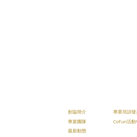
​創協簡介
​專業培訓
​專業團隊
CoFun​活
​最新動態