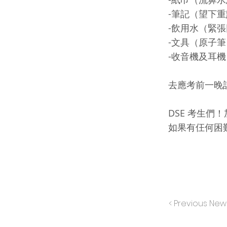
-筆記（望下
-飲用水（緊
-文具（原子
-收音機及耳
去應考前一晚
DSE 考生們
如果有仼何困
< Previous New