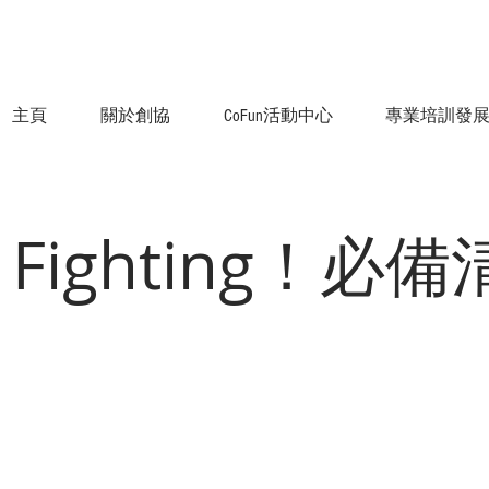
主頁
關於創協
CoFun活動中心
專業培訓發
 Fighting！必備
！