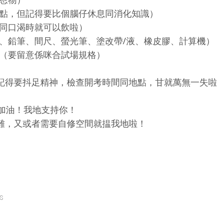
重點，但記得要比個腦仔休息同消化知識）
張同口渴時就可以飲啦）
筆、鉛筆、間尺、螢光筆、塗改帶/液、橡皮膠、計算機）
機（要留意係咪合試場規格）
記得要抖足精神，檢查開考時間同地點，甘就萬無一失啦
！加油！我地支持你！
難，又或者需要自修空間就揾我地啦！
s