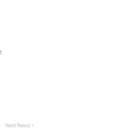
！
Next News >