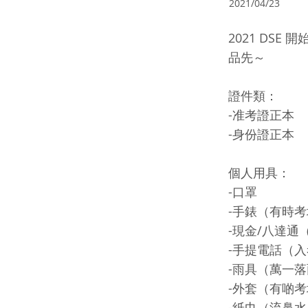
2021/04/23
2021 DS
品先～
證件類：
-准考證正本
-身份證正本
個人用具：
-口罩
-手錶（有時
-現金/八達
-手提電話（
-雨具（萬一
-外套（有啲
-紙巾（流鼻