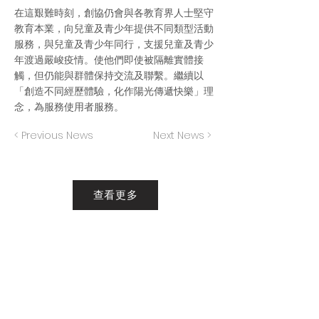
在這艱難時刻，創協仍會與各教育界人士堅守
教育本業，向兒童及青少年提供不同類型活動
服務，與兒童及青少年同行，支援兒童及青少
年渡過嚴峻疫情。使他們即使被隔離實體接
觸，但仍能與群體保持交流及聯繫。繼續以
「創造不同經歷體驗，化作陽光傳遞快樂」理
念，為服務使用者服務。
< Previous News
Next News >
查看更多