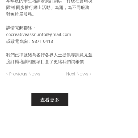
本年度的學生培訓發展計劃以「打破社會環境
限制 同步推⾏網上活動」為題，為不同服務
對象推展服務。
詳情電郵聯絡：
cocreativeassn.info@gmail.com
或致電查詢：9871 0418
我們已準就緒為各⾏各界⼈⼠提供專詢意⾒並
度訂輔培訓相關項⽬意了更絡我們詢報價
< Previous News
Next News >
查看更多