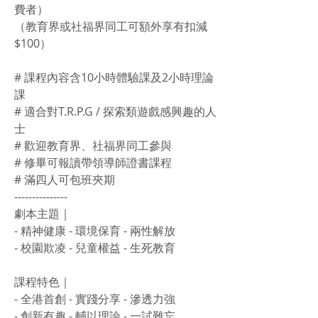
費者）
（教育界或社福界同工可額外享有扣減
$100）
# 課程內容含10小時體驗課及2小時理論
課
# 適合對T.R.P.G / 探索類遊戲感興趣的人
士
# 歡迎教育界、社福界同工參與
# 修畢可報讀帶領導師證書課程
# 滿四人可包班夾期
---------------
劇本主題｜
- 精神健康 - 環境保育 - 兩性解放
- 校園欺凌 - 兒童權益 - 生死教育
課程特色｜
- 全港首創 - 實踐分享 - 滲透力強
- 創新有趣 - 輔以理論 - 一試難忘