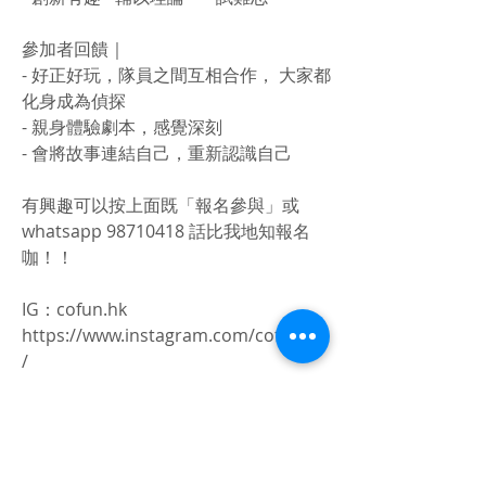
參加者回饋｜
- 好正好玩，隊員之間互相合作， 大家都
化身成為偵探
- 親身體驗劇本，感覺深刻
- 會將故事連結自己，重新認識自己
有興趣可以按上面既「報名參與」或
whatsapp
98710418
話比我地知報名
咖！！
IG：cofun.hk
https://www.instagram.com/cofun.hk
/
活動由創樂協會-cofun活動中心舉辦"