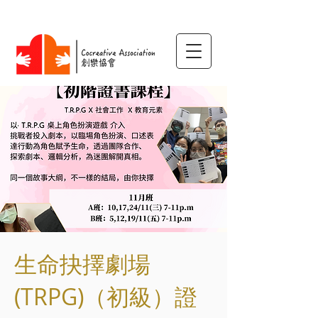
生命抉擇劇場
(TRPG)（初級）證