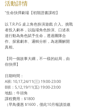
​活動詳情
"生命抉擇劇場【初階證書課程】
以 T.R.P.G 桌上角色扮演遊戲 介入。挑戰
者投入劇本，以臨場角色扮演、口述表
達行動為角色賦予生命，透過團隊合
作、探索劇本、邏輯分析，為迷團解開
真相。
【同一個故事大綱，不一樣的結局，由
你抉擇】
日期時間：
A班: 10,17,24/11(三) 19:00-23:00
B班：5,12,19/11(五) 19:00-23:00
地點：牛頭角
課程費用：$1800
（早鳥優惠 $1600，僅此10月報讀並繳