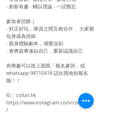
- 創新有趣 - 輔以理論 - 一試難忘
參加者回饋｜
- 好正好玩，隊員之間互相合作， 大家都
化身成為偵探
- 親身體驗劇本，感覺深刻
- 會將故事連結自己，重新認識自己
有興趣可以按上面既「報名參與」或
whatsapp
98710418
話比我地知報名
咖！！
IG：cofun.hk
https://www.instagram.com/cofun.hk
/
活動由創樂協會-cofun活動中心舉辦