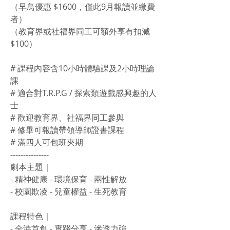
（早鳥優惠 $1600，僅此9月報讀並繳費
者）
（教育界或社福界同工可額外享有扣減
$100）
# 課程內容含10小時體驗課及2小時理論
課
# 適合對T.R.P.G / 探索類遊戲感興趣的人
士
# 歡迎教育界、社福界同工參與
# 修畢可報讀帶領導師證書課程
# 滿四人可包班夾期
---------------
劇本主題｜
- 精神健康 - 環境保育 - 兩性解放
- 校園欺凌 - 兒童權益 - 生死教育
課程特色｜
- 全港首創 - 實踐分享 - 滲透力強