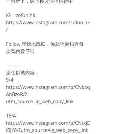
一齊玩下，睇下你又估唔估得中
IG：cofun.hk
https://www.instagram.com/cofun.hk
/
Follow 埋我地既IG，你就唔會錯過每一
次既估歌仔啦
----------
過住挑戰內容：
9/4
https://www.instagram.com/p/CNbxq
AnBzoR/?
utm_source=ig_web_copy_link
16/4
https://www.instagram.com/p/CNtxjD
IBjY8/?utm_source=ig_web_copy_link