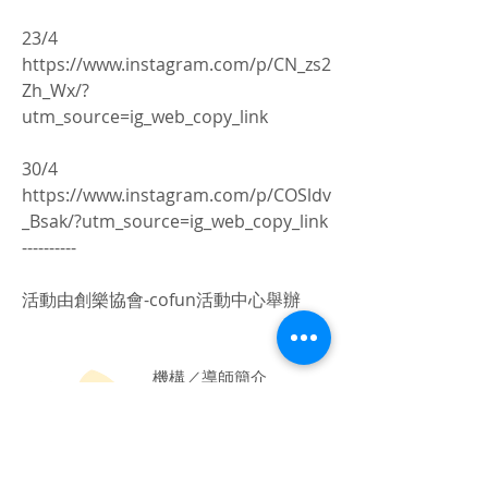
23/4
https://www.instagram.com/p/CN_zs2
Zh_Wx/?
utm_source=ig_web_copy_link
30/4
https://www.instagram.com/p/COSldv
_Bsak/?utm_source=ig_web_copy_link
----------
活動由創樂協會-cofun活動中心舉辦
​機構／導師簡介
CCAssn