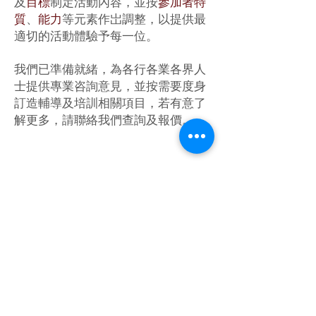
及
目標
制定活動內容，並按
參加者特
質
、
能力
等元素作岀調整，以提供最
適切的活動體驗予每一位。
我們已準備就緒，為各行各業各界人
士提供專業咨詢意見，並按需要度身
訂造輔導及培訓相關項目，若有意了
解更多，請聯絡我們查詢及報價。
於二零二零年年初起，新冠肺炎擴散
嚴重，疫情擾攘多時。
雖然疫情隔離了我們與大眾進行實體
活動，但我們從不放棄！
我們的專業團隊人員積極研發利用網
上視像平台進行各類活動，包括舉辦
網上桌遊、藝術手工製作、
團隊合作、自我認識等等，並於網上